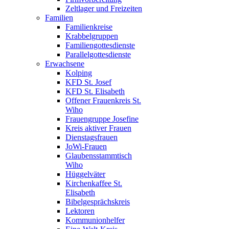
Zeltlager und Freizeiten
Familien
Familienkreise
Krabbelgruppen
Familiengottesdienste
Parallelgottesdienste
Erwachsene
Kolping
KFD St. Josef
KFD St. Elisabeth
Offener Frauenkreis St.
Wiho
Frauengruppe Josefine
Kreis aktiver Frauen
Dienstagsfrauen
JoWi-Frauen
Glaubensstammtisch
Wiho
Hüggelväter
Kirchenkaffee St.
Elisabeth
Bibelgesprächskreis
Lektoren
Kommunionhelfer