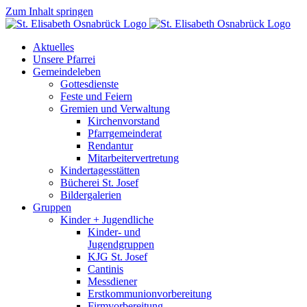
Zum Inhalt springen
Aktuelles
Unsere Pfarrei
Gemeindeleben
Gottesdienste
Feste und Feiern
Gremien und Verwaltung
Kirchenvorstand
Pfarrgemeinderat
Rendantur
Mitarbeitervertretung
Kindertagesstätten
Bücherei St. Josef
Bildergalerien
Gruppen
Kinder + Jugendliche
Kinder- und
Jugendgruppen
KJG St. Josef
Cantinis
Messdiener
Erstkommunionvorbereitung
Firmvorbereitung