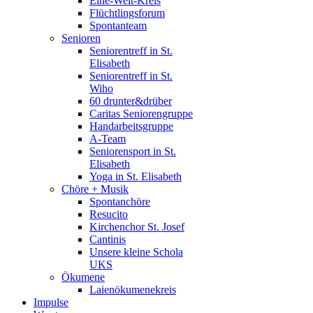
Eine-Welt-Kreis
Flüchtlingsforum
Spontanteam
Senioren
Seniorentreff in St.
Elisabeth
Seniorentreff in St.
Wiho
60 drunter&drüber
Caritas Seniorengruppe
Handarbeitsgruppe
A-Team
Seniorensport in St.
Elisabeth
Yoga in St. Elisabeth
Chöre + Musik
Spontanchöre
Resucito
Kirchenchor St. Josef
Cantinis
Unsere kleine Schola
UKS
Ökumene
Laienökumenekreis
Impulse