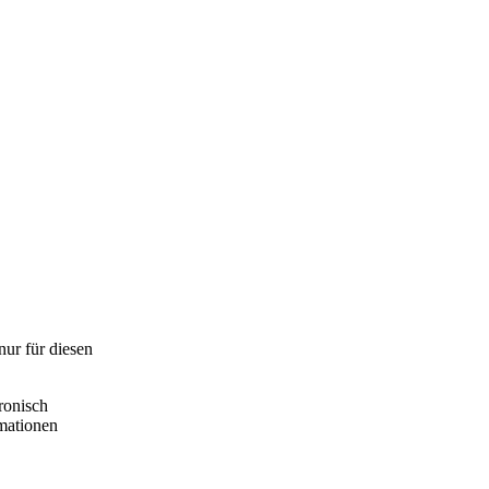
nur für diesen
ronisch
rmationen