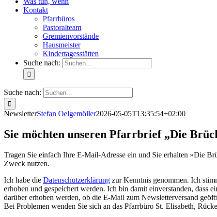
Was tun, wenn
Kontakt
Pfarrbüros
Pastoralteam
Gremienvorstände
Hausmeister
Kindertagesstätten
Suche nach:
Suche nach:
Newsletter
Stefan Oelgemöller
2026-05-05T13:35:54+02:00
Sie möchten unseren Pfarrbrief „Die Brü
Tragen Sie einfach Ihre E-Mail-Adresse ein und Sie erhalten »Die Br
Zweck nutzen.
Ich habe die
Datenschutzerklärung
zur Kenntnis genommen. Ich stimm
erhoben und gespeichert werden. Ich bin damit einverstanden, dass e
darüber erhoben werden, ob die E-Mail zum Newsletterversand geöffn
Bei Problemen wenden Sie sich an das Pfarrbüro St. Elisabeth, Rücke