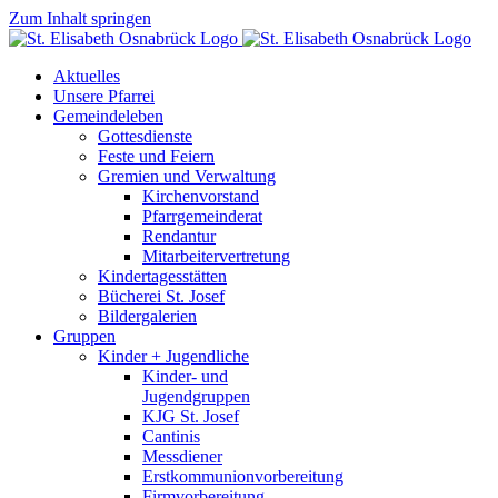
Zum Inhalt springen
Aktuelles
Unsere Pfarrei
Gemeindeleben
Gottesdienste
Feste und Feiern
Gremien und Verwaltung
Kirchenvorstand
Pfarrgemeinderat
Rendantur
Mitarbeitervertretung
Kindertagesstätten
Bücherei St. Josef
Bildergalerien
Gruppen
Kinder + Jugendliche
Kinder- und
Jugendgruppen
KJG St. Josef
Cantinis
Messdiener
Erstkommunionvorbereitung
Firmvorbereitung