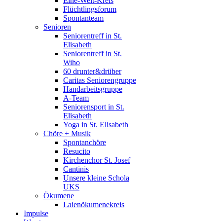
Eine-Welt-Kreis
Flüchtlingsforum
Spontanteam
Senioren
Seniorentreff in St.
Elisabeth
Seniorentreff in St.
Wiho
60 drunter&drüber
Caritas Seniorengruppe
Handarbeitsgruppe
A-Team
Seniorensport in St.
Elisabeth
Yoga in St. Elisabeth
Chöre + Musik
Spontanchöre
Resucito
Kirchenchor St. Josef
Cantinis
Unsere kleine Schola
UKS
Ökumene
Laienökumenekreis
Impulse