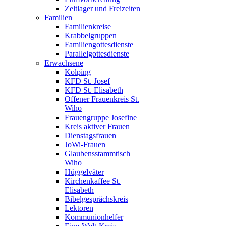
Zeltlager und Freizeiten
Familien
Familienkreise
Krabbelgruppen
Familiengottesdienste
Parallelgottesdienste
Erwachsene
Kolping
KFD St. Josef
KFD St. Elisabeth
Offener Frauenkreis St.
Wiho
Frauengruppe Josefine
Kreis aktiver Frauen
Dienstagsfrauen
JoWi-Frauen
Glaubensstammtisch
Wiho
Hüggelväter
Kirchenkaffee St.
Elisabeth
Bibelgesprächskreis
Lektoren
Kommunionhelfer